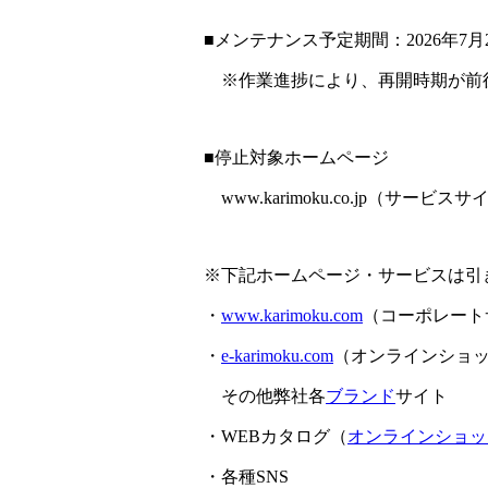
■メンテナンス予定期間：2026年7月2
※作業進捗により、再開時期が前
■停止対象ホームページ
www.karimoku.co.jp（サービス
※下記ホームページ・サービスは引
・
www.karimoku.com
（コーポレート
・
e-karimoku.com
（オンラインショ
その他弊社各
ブランド
サイト
・WEBカタログ（
オンラインショッ
・各種SNS