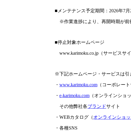
■メンテナンス予定期間：2026年7月2
※作業進捗により、再開時期が前
■停止対象ホームページ
www.karimoku.co.jp（サービス
※下記ホームページ・サービスは引
・
www.karimoku.com
（コーポレート
・
e-karimoku.com
（オンラインショ
その他弊社各
ブランド
サイト
・WEBカタログ（
オンラインショッ
・各種SNS