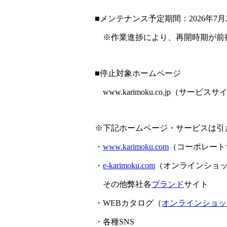
■メンテナンス予定期間：2026年7月2
※作業進捗により、再開時期が前
■停止対象ホームページ
www.karimoku.co.jp（サービス
※下記ホームページ・サービスは引
・
www.karimoku.com
（コーポレート
・
e-karimoku.com
（オンラインショ
その他弊社各
ブランド
サイト
・WEBカタログ（
オンラインショッ
・各種SNS