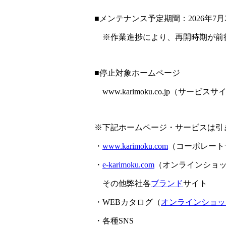
■メンテナンス予定期間：2026年7月2
※作業進捗により、再開時期が前
■停止対象ホームページ
www.karimoku.co.jp（サービス
※下記ホームページ・サービスは引
・
www.karimoku.com
（コーポレート
・
e-karimoku.com
（オンラインショ
その他弊社各
ブランド
サイト
・WEBカタログ（
オンラインショッ
・各種SNS