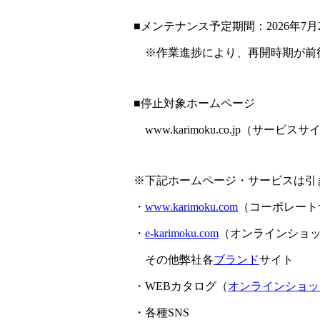
■メンテナンス予定期間：2026年7月2
※作業進捗により、再開時期が前
■停止対象ホームページ
www.karimoku.co.jp（サービス
※下記ホームページ・サービスは引
・
www.karimoku.com
（コーポレート
・
e-karimoku.com
（オンラインショ
その他弊社各
ブランド
サイト
・WEBカタログ（
オンラインショッ
・各種SNS