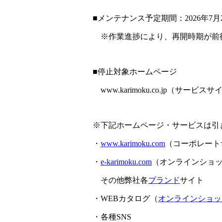
■メンテナンス予定期間：2026年7月2
※作業進捗により、再開時期が前
■停止対象ホームページ
www.karimoku.co.jp（サービス
※下記ホームページ・サービスは引
・
www.karimoku.com
（コーポレート
・
e-karimoku.com
（オンラインショ
その他弊社各
ブランド
サイト
・WEBカタログ（
オンラインショッ
・各種SNS