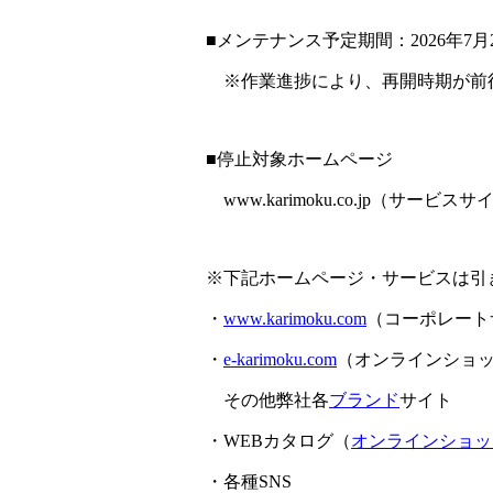
■メンテナンス予定期間：2026年7月2
※作業進捗により、再開時期が前
■停止対象ホームページ
www.karimoku.co.jp（サービス
※下記ホームページ・サービスは引
・
www.karimoku.com
（コーポレート
・
e-karimoku.com
（オンラインショ
その他弊社各
ブランド
サイト
・WEBカタログ（
オンラインショッ
・各種SNS