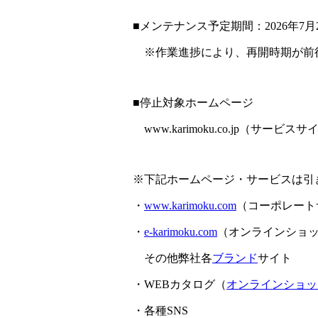
■メンテナンス予定期間：2026年7月2
※作業進捗により、再開時期が前
■停止対象ホームページ
www.karimoku.co.jp（サービス
※下記ホームページ・サービスは引
・
www.karimoku.com
（コーポレート
・
e-karimoku.com
（オンラインショ
その他弊社各
ブランド
サイト
・WEBカタログ（
オンラインショッ
・各種SNS